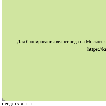
Каталог
Сапборды
SUP - борд KOI
SUP - борд KOI
Для бронирования велосипеда на Московски
Цена за день
1600 ₽/день
https://k
Условия проката
ПРЕДСТАВЬТЕСЬ