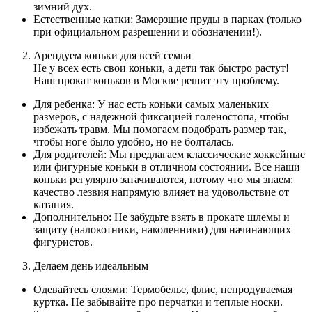
зимний дух.
Естественные катки: Замерзшие пруды в парках (только
при официальном разрешении и обозначении!).
Арендуем коньки для всей семьи
Не у всех есть свои коньки, а дети так быстро растут!
Наш прокат коньков в Москве решит эту проблему.
Для ребенка: У нас есть коньки самых маленьких
размеров, с надежной фиксацией голеностопа, чтобы
избежать травм. Мы помогаем подобрать размер так,
чтобы ноге было удобно, но не болталась.
Для родителей: Мы предлагаем классические хоккейные
или фигурные коньки в отличном состоянии. Все наши
коньки регулярно затачиваются, потому что мы знаем:
качество лезвия напрямую влияет на удовольствие от
катания.
Дополнительно: Не забудьте взять в прокате шлемы и
защиту (налокотники, наколенники) для начинающих
фигуристов.
Делаем день идеальным
Одевайтесь слоями: Термобелье, флис, непродуваемая
куртка. Не забывайте про перчатки и теплые носки.