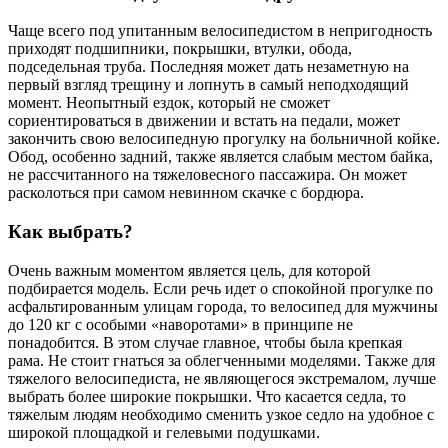
Чаще всего под упитанным велосипедистом в непригодность
приходят подшипники, покрышки, втулки, обода,
подседельная труба. Последняя может дать незаметную на
первый взгляд трещину и лопнуть в самый неподходящий
момент. Неопытный ездок, который не сможет
сориентироваться в движении и встать на педали, может
закончить свою велосипедную прогулку на больничной койке.
Обод, особенно задний, также является слабым местом байка,
не рассчитанного на тяжеловесного пассажира. Он может
расколоться при самом невинном скачке с бордюра.
Как выбрать?
Очень важным моментом является цель, для которой
подбирается модель. Если речь идет о спокойной прогулке по
асфальтированным улицам города, то велосипед для мужчины
до 120 кг с особыми «наворотами» в принципе не
понадобится. В этом случае главное, чтобы была крепкая
рама. Не стоит гнаться за облегченными моделями. Также для
тяжелого велосипедиста, не являющегося экстремалом, лучше
выбрать более широкие покрышки. Что касается седла, то
тяжелым людям необходимо сменить узкое седло на удобное с
широкой площадкой и гелевыми подушками.