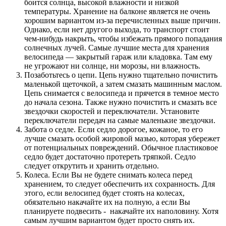
боится солнца, высокой влажности и низкой
температуры. Хранение на балконе является не очень
хорошим вариантом из-за перечисленных выше причин.
Однако, если нет другого выхода, то транспорт стоит
чем-нибудь накрыть, чтобы избежать прямого попадания
солнечных лучей. Самые лучшие места для хранения
велосипеда — закрытый гараж или кладовка. Там ему
не угрожают ни солнце, ни морозы, ни влажность.
Позаботьтесь о цепи. Цепь нужно тщательно почистить
маленькой щеточкой, а затем смазать машинным маслом.
Цепь снимается с велосипеда и прячется в темное место
до начала сезона. Также нужно почистить и смазать все
звездочки скоростей и переключатели. Установите
переключатели передач на самые маленькие звездочки.
Забота о седле. Если седло дорогое, кожаное, то его
лучше смазать особой жировой мазью, которая убережет
от потенциальных повреждений. Обычное пластиковое
седло будет достаточно протереть тряпкой. Седло
следует открутить и хранить отдельно.
Колеса. Если Вы не будете снимать колеса перед
хранением, то следует обеспечить их сохранность. Для
этого, если велосипед будет стоять на колесах,
обязательно накачайте их на полную, а если Вы
планируете подвесить - накачайте их наполовину. Хотя
самым лучшим вариантом будет просто снять их.